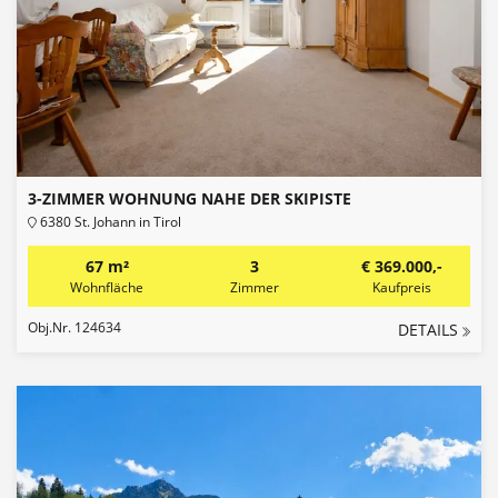
3-ZIMMER WOHNUNG NAHE DER SKIPISTE
6380 St. Johann in Tirol
67 m²
3
€ 369.000,-
Wohnfläche
Zimmer
Kaufpreis
Obj.Nr. 124634
DETAILS