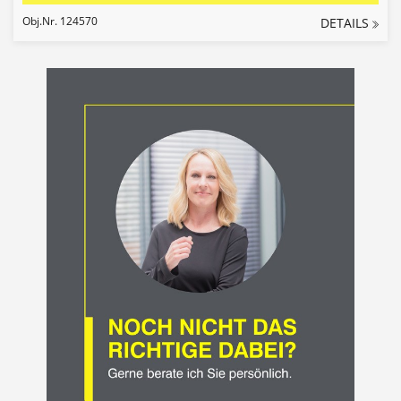
Obj.Nr. 124570
DETAILS
Noch
nicht
das
richtige
dabei?
-
Christine
Unterrainer