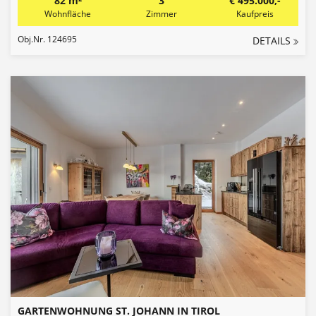
82 m²
3
€ 495.000,-
Wohnfläche
Zimmer
Kaufpreis
Obj.Nr. 124695
DETAILS
GARTENWOHNUNG ST. JOHANN IN TIROL