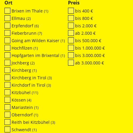
Ort
Preis
Brixen im Thale
bis 400 €
(1)
Ellmau
bis 800 €
(2)
Erpfendorf
bis 2.000 €
(6)
Fieberbrunn
ab 2.000 €
(7)
Going am Wilden Kaiser
bis 500.000 €
(1)
Hochfilzen
bis 1.000.000 €
(1)
Hopfgarten im Brixental
bis 3.000.000 €
(1)
Jochberg
ab 3.000.000 €
(2)
Kirchberg
(1)
Kirchberg in Tirol
(3)
Kirchdorf in Tirol
(3)
Kitzbühel
(11)
Kössen
(4)
Mariastein
(1)
Oberndorf
(1)
Reith bei Kitzbühel
(3)
Schwendt
(1)