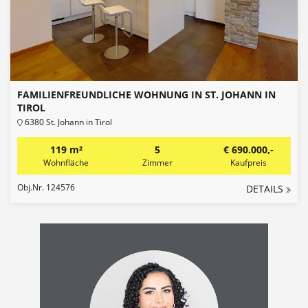
FAMILIENFREUNDLICHE WOHNUNG IN ST. JOHANN IN
TIROL
6380 St. Johann in Tirol
119 m²
5
€ 690.000,-
Wohnfläche
Zimmer
Kaufpreis
Obj.Nr. 124576
DETAILS
Vom
Traum
zum
Eigenheim
-
Laura-