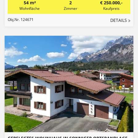
54 m²
2
€ 250.000,-
Wohnfläche
Zimmer
Kaufpreis
Obj.Nr. 124671
DETAILS