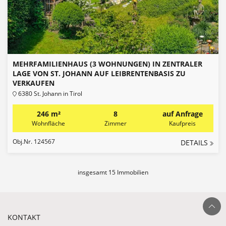
MEHRFAMILIENHAUS (3 WOHNUNGEN) IN ZENTRALER
LAGE VON ST. JOHANN AUF LEIBRENTENBASIS ZU
VERKAUFEN
6380 St. Johann in Tirol
246 m²
8
auf Anfrage
Wohnfläche
Zimmer
Kaufpreis
Obj.Nr. 124567
DETAILS
insgesamt 15 Immobilien
Ganz nach ob
KONTAKT