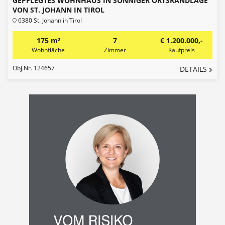
GEPFLEGTES WOHNHAUS IN SONNIGER ORTSRANDLAGE
VON ST. JOHANN IN TIROL
6380 St. Johann in Tirol
175 m²
7
€ 1.200.000,-
Wohnfläche
Zimmer
Kaufpreis
Obj.Nr. 124657
DETAILS
Vom
Risiko
zur
Sicherheit
-
Yvonne
Hatzl