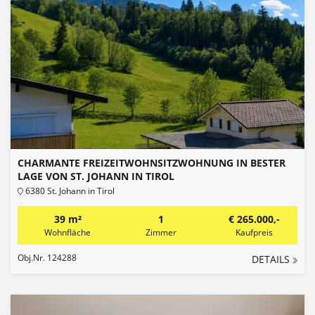
CHARMANTE FREIZEITWOHNSITZWOHNUNG IN BESTER
LAGE VON ST. JOHANN IN TIROL
6380 St. Johann in Tirol
39 m²
1
€ 265.000,-
Wohnfläche
Zimmer
Kaufpreis
Obj.Nr. 124288
DETAILS