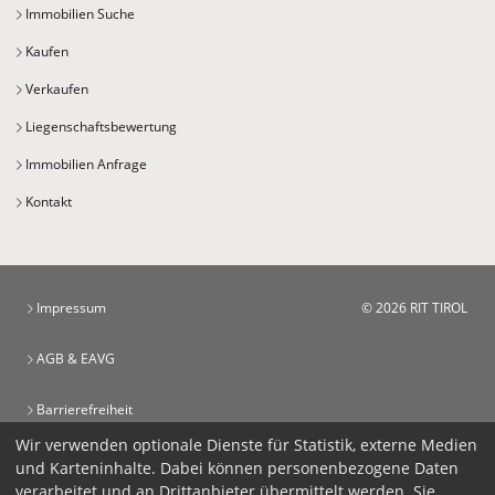
Immobilien Suche
Kaufen
Verkaufen
Liegenschaftsbewertung
Immobilien Anfrage
Kontakt
Impressum
© 2026 RIT TIROL
AGB & EAVG
Barrierefreiheit
Wir verwenden optionale Dienste für Statistik, externe Medien
Datenschutz
und Karteninhalte. Dabei können personenbezogene Daten
verarbeitet und an Drittanbieter übermittelt werden. Sie