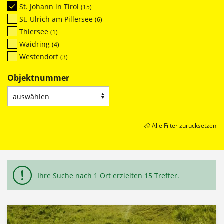
St. Johann in Tirol
(15)
St. Ulrich am Pillersee
(6)
Thiersee
(1)
Waidring
(4)
Westendorf
(3)
Objektnummer
Objektnummer
zu
suchende
Objektnummer
Alle Filter zurücksetzen
Immobiliensuche
Ihre Suche nach 1 Ort erzielten 15 Treffer.
-
Ergebnisse