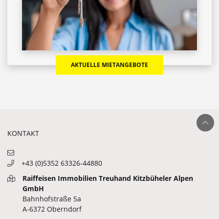
AKTUELLE MIETANGEBOTE
Ganz nach ob
KONTAKT
+43 (0)5352 63326-44880
Raiffeisen Immobilien Treuhand Kitzbüheler Alpen
GmbH
Bahnhofstraße 5a
A-6372 Oberndorf