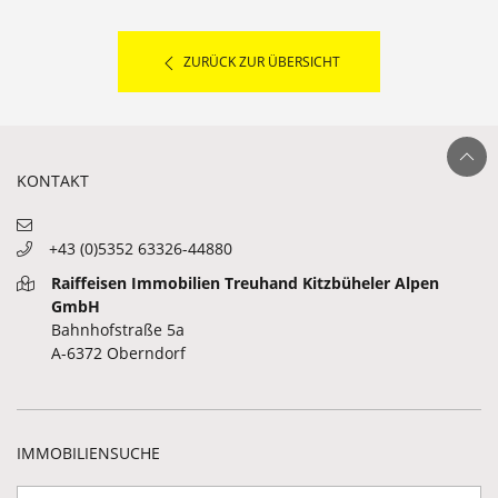
ZURÜCK ZUR ÜBERSICHT
Ganz nach ob
KONTAKT
+43 (0)5352 63326-44880
Raiffeisen Immobilien Treuhand Kitzbüheler Alpen
GmbH
Bahnhofstraße 5a
A-6372 Oberndorf
IMMOBILIENSUCHE