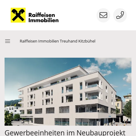
Menü
Raiffeisen Immobilien Treuhand Kitzbühel
öffnen
Nächstes Bild
Vorherige
Gewerbeeinheiten im Neubauprojekt