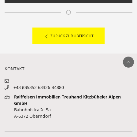
ZURÜCK ZUR ÜBERSICHT
Ganz nach ob
KONTAKT
+43 (0)5352 63326-44880
Raiffeisen Immobilien Treuhand Kitzbüheler Alpen
GmbH
Bahnhofstraße 5a
A-6372 Oberndorf