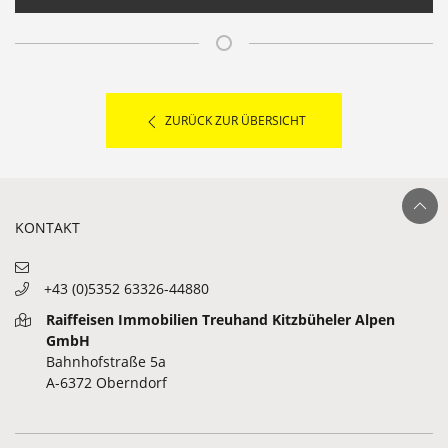
ZURÜCK ZUR ÜBERSICHT
Ganz nach ob
KONTAKT
+43 (0)5352 63326-44880
Raiffeisen Immobilien Treuhand Kitzbüheler Alpen
GmbH
Bahnhofstraße 5a
A-6372 Oberndorf