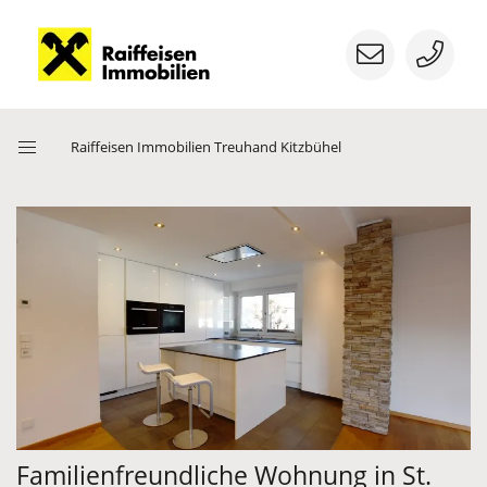
Menü
Raiffeisen Immobilien Treuhand Kitzbühel
öffnen
Nächstes Bild
Vorherige
Familienfreundliche Wohnung in St.