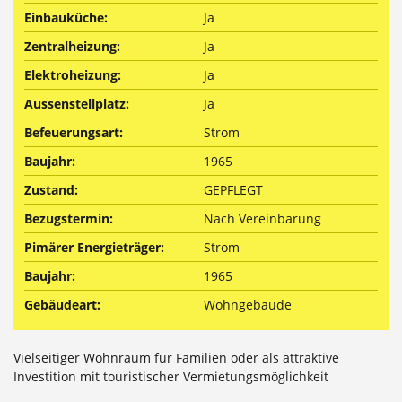
Einbauküche:
Ja
Zentralheizung:
Ja
Elektroheizung:
Ja
Aussenstellplatz:
Ja
Befeuerungsart:
Strom
Baujahr:
1965
Zustand:
GEPFLEGT
Bezugstermin:
Nach Vereinbarung
Pimärer Energieträger:
Strom
Baujahr:
1965
Gebäudeart:
Wohngebäude
Vielseitiger Wohnraum für Familien oder als attraktive
Investition mit touristischer Vermietungsmöglichkeit