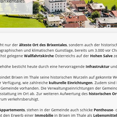
 Brixentales
cht nur der
älteste Ort des Brixentales
, sondern auch der historis
ographischen und klimatischen Gunstlage, bereits um 3.000 vor Chr
chst gelegene
Wallfahrtskirche
Österreichs auf der
Hohen Salve
ze
Seehöhe besticht heute durch eine hervorragende
Infrastruktur
und
indet Brixen im Thale seine historischen Wurzeln auf gekonnte W
 Verfügung, wie zahlreiche
kulturelle Einrichtungen
. Zudem sind
r Gemeinde vorhanden. Die Verwaltungseinrichtungen der Gemein
stattung im Ort ab. Zur weiteren Aufwertung des
historischen Or
trum verkehrsberuhigt.
Appartements
, stehen in der Gemeinde auch schicke
Penthouse
- 
t den Erwerb einer
Immobilie
in Brixen im Thale als
Lebensmitte