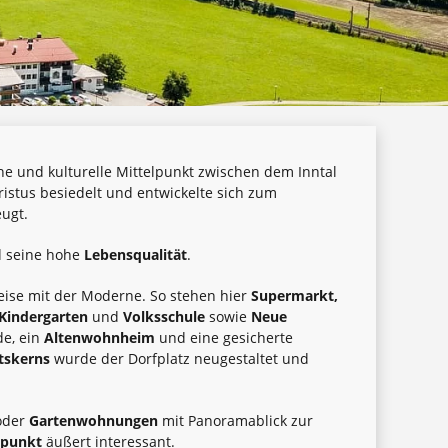
che und kulturelle Mittelpunkt zwischen dem Inntal
istus besiedelt und entwickelte sich zum
ugt.
 seine hohe
Lebensqualität
.
eise mit der Moderne. So stehen hier
Supermarkt,
Kindergarten
und
Volksschule
sowie
Neue
de, ein
Altenwohnheim
und eine gesicherte
tskerns
wurde der Dorfplatz neugestaltet und
oder
Gartenwohnungen
mit Panoramablick zur
lpunkt
äußert interessant.