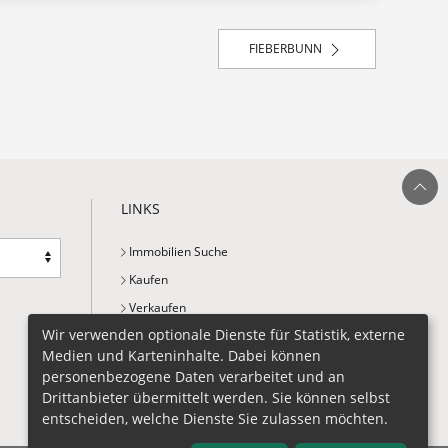
FIEBERBUNN
Ganz nach ob
LINKS
Immobilien Suche
Kaufen
Verkaufen
Wir verwenden optionale Dienste für Statistik, externe
Liegenschaftsbewertung
Medien und Karteninhalte. Dabei können
Immobilien Anfrage
personenbezogene Daten verarbeitet und an
Kontakt
Drittanbieter übermittelt werden. Sie können selbst
entscheiden, welche Dienste Sie zulassen möchten.