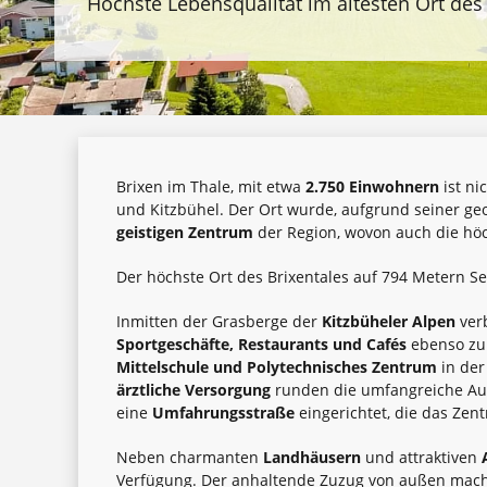
Höchste Lebensqualität im ältesten Ort des
Brixen im Thale, mit etwa
2.750 Einwohnern
ist ni
und Kitzbühel. Der Ort wurde, aufgrund seiner ge
geistigen Zentrum
der Region, wovon auch die hö
Der höchste Ort des Brixentales auf 794 Metern 
Inmitten der Grasberge der
Kitzbüheler Alpen
verb
Sportgeschäfte, Restaurants und Cafés
ebenso zur
Mittelschule und Polytechnisches
Zentrum
in de
ärztliche Versorgung
runden die umfangreiche Aus
eine
Umfahrungsstraße
eingerichtet, die das Zen
Neben charmanten
Landhäusern
und attraktiven
Verfügung. Der anhaltende Zuzug von außen mach